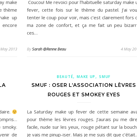
day make
Coucou! Me revoici pour l’habituelle saturday make 
Le thème
fever, cette fois sur le thème du pastel. J’ai vou
make up
tenter le coup pour voir, mais c’est clairement fors 
s encore
ma zone de confort, et ça me fait un peu bizarr
ces…
 May 2013
By
Sarah @Renne Beau
4 May 20
,
,
BEAUTÉ
MAKE UP
SMUF
LA
SMUF : OSER L’ASSOCIATION LÈVRES
ROUGES ET SMOKEY EYES
daire.
La Saturday make up fever de cette semaine ava
compris…
pour thème les lèvres rouges. J’aurais pu me dire
e smoky.
facile, nude sur les yeux, rouge pétant sur la bouch
venir de
je vais me pinup-iser. Mais je me suis dit que c’était