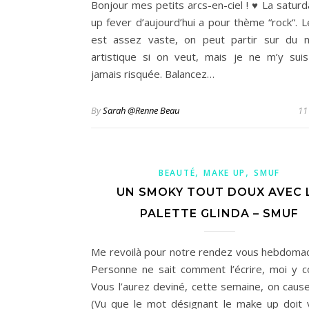
Bonjour mes petits arcs-en-ciel ! ♥ La satur
up fever d’aujourd’hui a pour thème “rock“. 
est assez vaste, on peut partir sur du 
artistique si on veut, mais je ne m’y sui
jamais risquée. Balancez…
By
Sarah @Renne Beau
11
,
,
BEAUTÉ
MAKE UP
SMUF
UN SMOKY TOUT DOUX AVEC 
PALETTE GLINDA – SMUF
Me revoilà pour notre rendez vous hebdoma
Personne ne sait comment l’écrire, moi y 
Vous l’aurez deviné, cette semaine, on caus
(Vu que le mot désignant le make up doit 