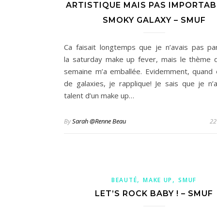
ARTISTIQUE MAIS PAS IMPORTABL
SMOKY GALAXY – SMUF
Ca faisait longtemps que je n’avais pas par
la saturday make up fever, mais le thème 
semaine m’a emballée. Evidemment, quand 
de galaxies, je rapplique! Je sais que je n’a
talent d’un make up…
By
Sarah @Renne Beau
22
,
,
BEAUTÉ
MAKE UP
SMUF
LET’S ROCK BABY ! – SMUF