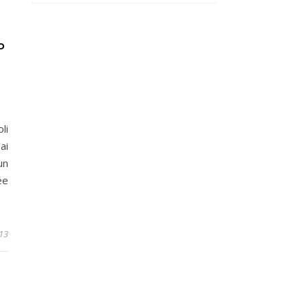
P
li
ai
un
ée
13