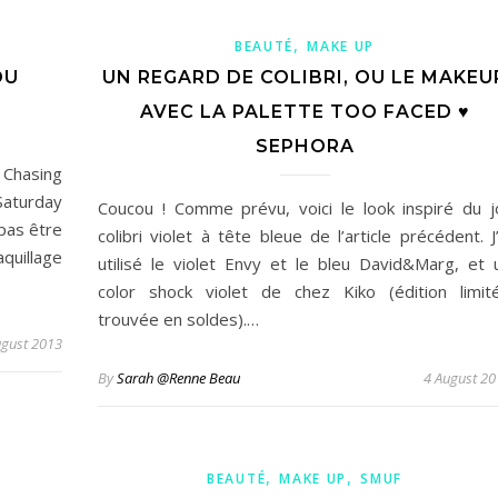
,
BEAUTÉ
MAKE UP
DU
UN REGARD DE COLIBRI, OU LE MAKEU
AVEC LA PALETTE TOO FACED ♥
SEPHORA
 Chasing
Saturday
Coucou ! Comme prévu, voici le look inspiré du jo
pas être
colibri violet à tête bleue de l’article précédent. J’
quillage
utilisé le violet Envy et le bleu David&Marg, et 
color shock violet de chez Kiko (édition limit
trouvée en soldes).…
ugust 2013
By
Sarah @Renne Beau
4 August 20
,
,
BEAUTÉ
MAKE UP
SMUF