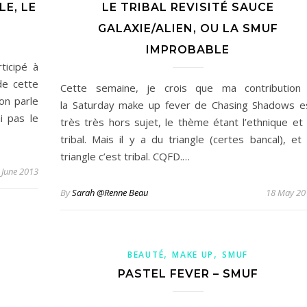
E, LE
LE TRIBAL REVISITÉ SAUCE
GALAXIE/ALIEN, OU LA SMUF
IMPROBABLE
ticipé à
de cette
Cette semaine, je crois que ma contribution
on parle
la Saturday make up fever de Chasing Shadows e
i pas le
très très hors sujet, le thème étant l’ethnique et 
tribal. Mais il y a du triangle (certes bancal), et 
triangle c’est tribal. CQFD.…
 June 2013
By
Sarah @Renne Beau
18 May 20
,
,
BEAUTÉ
MAKE UP
SMUF
PASTEL FEVER – SMUF