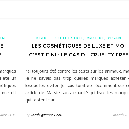
,
,
,
AN
BEAUTÉ
CRUELTY FREE
MAKE UP
VEGAN
DE
LES COSMÉTIQUES DE LUXE ET MOI
E
C’EST FINI : LE CAS DU CRUELTY FREE
 marques
J’ai toujours été contre les tests sur les animaux, ma
i été un
je ne savais pas trop quelles marques acheter 
métiques
lesquelles éviter. Je suis tombée récemment sur c
omme dit
article de Ma vie sans cruauté qui liste les marqu
qui testent sur…
arch 2015
By
Sarah @Renne Beau
2 March 20