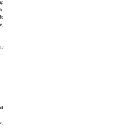
up
lu
de
e,
13
it
 :
e,
…