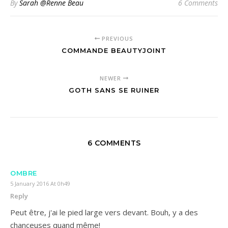
By
Sarah @Renne Beau
6 Comments
PREVIOUS
COMMANDE BEAUTYJOINT
NEWER
GOTH SANS SE RUINER
6 COMMENTS
OMBRE
5 January 2016 At 0h49
Reply
Peut être, j'ai le pied large vers devant. Bouh, y a des
chanceuses quand même!