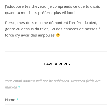
J'adoooore tes cheveux ! Je comprends ce que tu disais
quand tu me disais préferer plus vif loool
Perso, mes docs moi me démontent l'arrière du pied,
genre au dessus du talon, j'ai des especes de bosses à
force d'y avoir des ampoules
LEAVE A REPLY
Your email address will not be published.
Required fields are
marked
*
Name
*