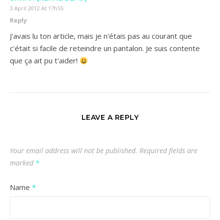
3 April 2012 At 17h55
Reply
J'avais lu ton article, mais je n'étais pas au courant que
c'était si facile de reteindre un pantalon. Je suis contente
que ça ait pu t'aider!
LEAVE A REPLY
Your email address will not be published.
Required fields are
marked
*
Name
*