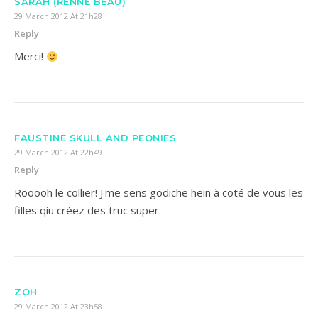
SARAH (RENNE BEAU)
29 March 2012 At 21h28
Reply
Merci!
FAUSTINE SKULL AND PEONIES
29 March 2012 At 22h49
Reply
Rooooh le collier! J'me sens godiche hein à coté de vous les
filles qiu créez des truc super
ZOH
29 March 2012 At 23h58