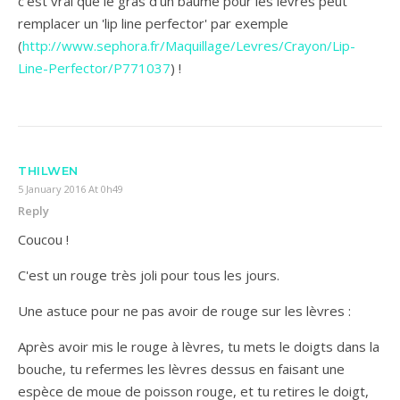
c'est vrai que le gras d'un baume pour les lèvres peut
remplacer un 'lip line perfector' par exemple
(
http://www.sephora.fr/Maquillage/Levres/Crayon/Lip-
Line-Perfector/P771037
) !
THILWEN
5 January 2016 At 0h49
Reply
Coucou !
C'est un rouge très joli pour tous les jours.
Une astuce pour ne pas avoir de rouge sur les lèvres :
Après avoir mis le rouge à lèvres, tu mets le doigts dans la
bouche, tu refermes les lèvres dessus en faisant une
espèce de moue de poisson rouge, et tu retires le doigt,