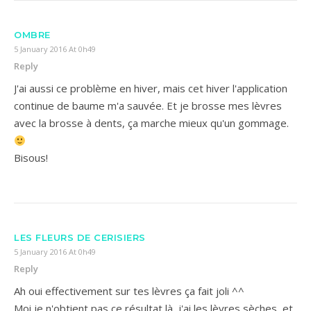
OMBRE
5 January 2016 At 0h49
Reply
J'ai aussi ce problème en hiver, mais cet hiver l'application
continue de baume m'a sauvée. Et je brosse mes lèvres
avec la brosse à dents, ça marche mieux qu'un gommage.
Bisous!
LES FLEURS DE CERISIERS
5 January 2016 At 0h49
Reply
Ah oui effectivement sur tes lèvres ça fait joli ^^
Moi je n'obtient pas ce résultat là, j'ai les lèvres sèches, et