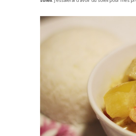
soleil
. J’essaierai d’avoir du soleil pour mes 