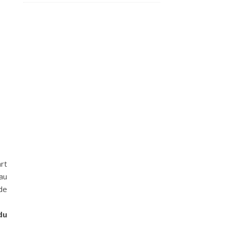
rt
au
de
du