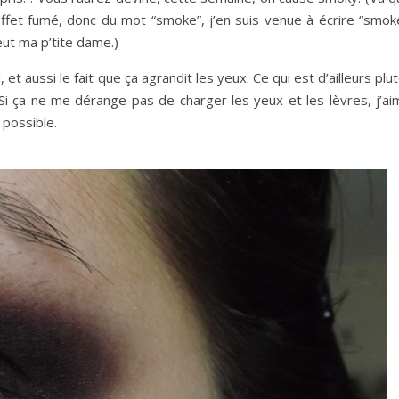
effet fumé, donc du mot “smoke”, j’en suis venue à écrire “smok
eut ma p’tite dame.)
et aussi le fait que ça agrandit les yeux. Ce qui est d’ailleurs plu
Si ça ne me dérange pas de charger les yeux et les lèvres, j’ai
 possible.