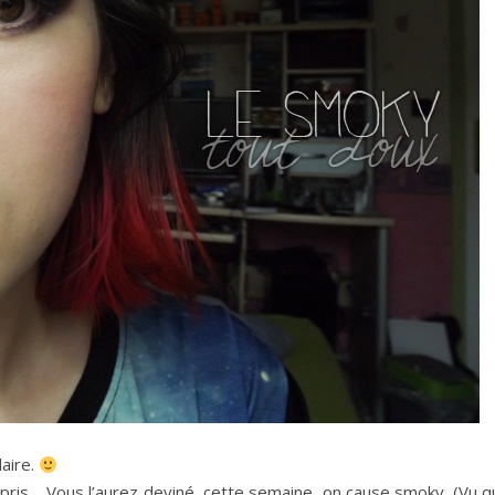
aire.
pris… Vous l’aurez deviné, cette semaine, on cause smoky. (Vu q