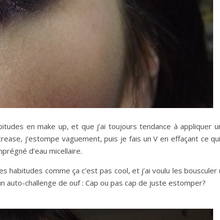
itudes en make up, et que j’ai toujours tendance à appliquer u
crease, j’estompe vaguement, puis je fais un V en effaçant ce qu
prégné d’eau micellaire.
es habitudes comme ça c’est pas cool, et j’ai voulu les bousculer
 un auto-challenge de ouf : Cap ou pas cap de juste estomper?