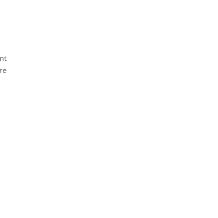
nt
re